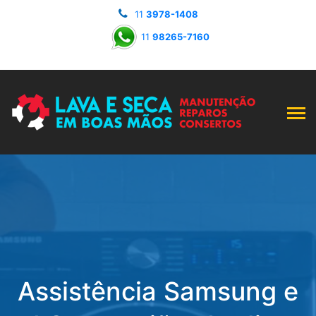
11
3978-1408
11
98265-7160
Assistência Samsung e