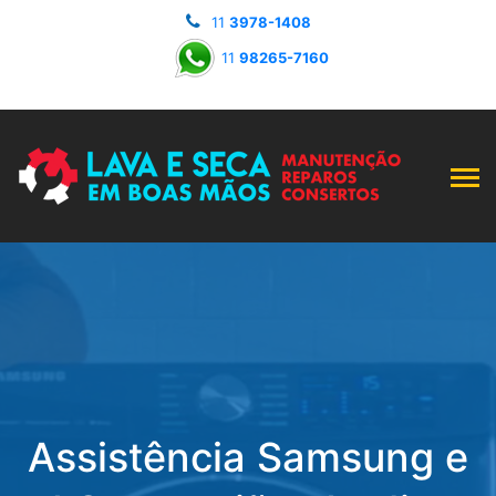
11
3978-1408
11
98265-7160
Assistência Samsung e