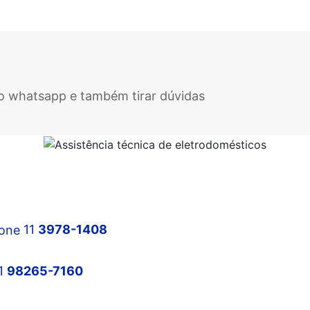
elo whatsapp e também tirar dúvidas
Manutenção no Centro SP
11
3978-1408
Manutenção na Zona Norte
1
98265-7160
Manutenção na Zona Sul
Manutenção na Zona Oeste