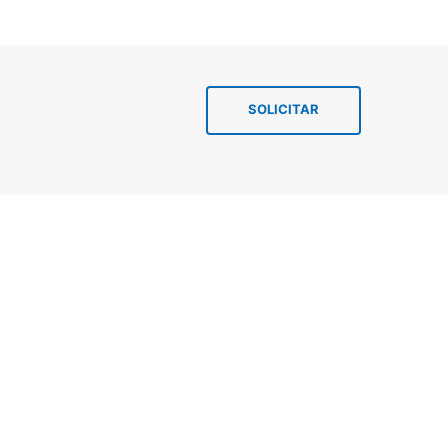
SOLICITAR
Máquina lavar
Secadora de roupas
Lava e seca
Máquina lavar