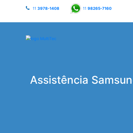
11
3978-1408
11
98265-7160
Assistência Samsung