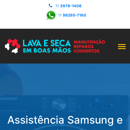
11
3978-1408
11
98265-7160
Assistência Samsung e