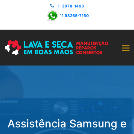
11
3978-1408
11
98265-7160
Assistência Samsung e