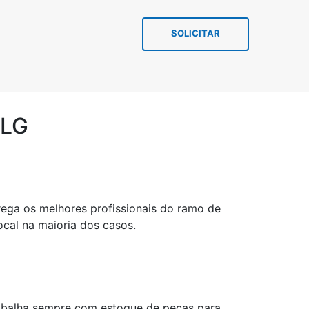
SOLICITAR
 LG
rega os melhores profissionais do ramo de
cal na maioria dos casos.
rabalha sempre com estoque de peças para