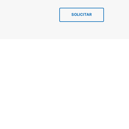
SOLICITAR
Máquina lavar
Secadora de roupas
Lava e seca
Máquina lavar
Secadora de roupas
Lava e seca