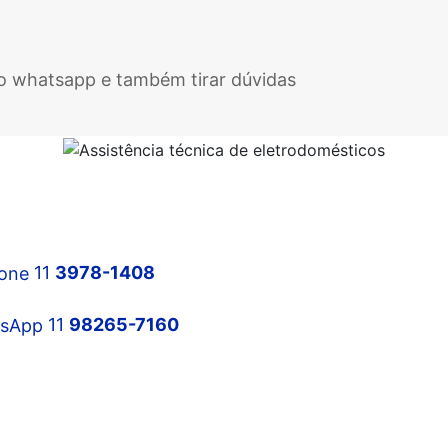
elo whatsapp e também tirar dúvidas
Manutenção no Centro SP
11
3978-1408
Manutenção na Zona Norte
11
98265-7160
Manutenção na Zona Sul
Manutenção na Zona Oeste
Manutenção na Zona Leste
Manutenção no ABC