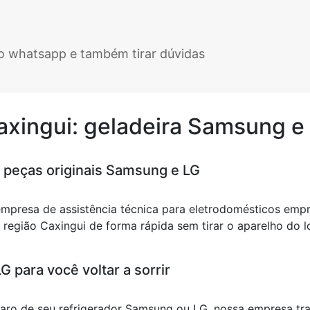
elo whatsapp e também tirar dúvidas
Caxingui: geladeira Samsung e
 peças originais Samsung e LG
empresa de assistência técnica para eletrodomésticos emp
egião Caxingui de forma rápida sem tirar o aparelho do lo
 para você voltar a sorrir
eparo de seu refrigerador Samsung ou LG, nossa empresa t