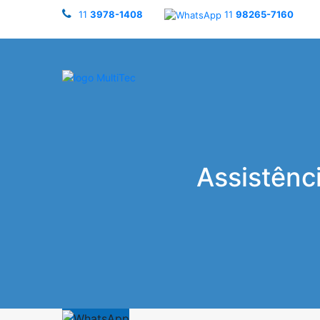
11
3978-1408
11
98265-7160
Assistênc