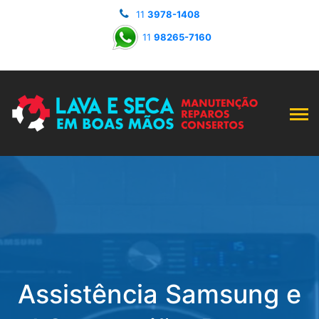
11
3978-1408
11
98265-7160
Assistência Samsung e