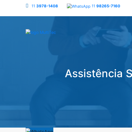
11
3978-1408
11
98265-7160
Assistência 