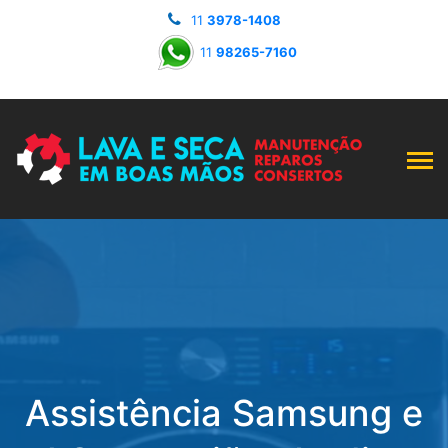
11
3978-1408
11
98265-7160
Assistência Samsung e