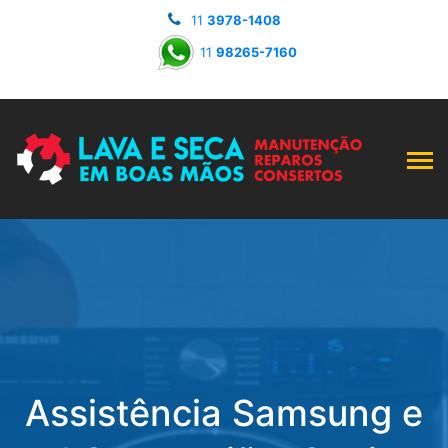
11
3978-1408
11
98265-7160
Assistência Samsung e