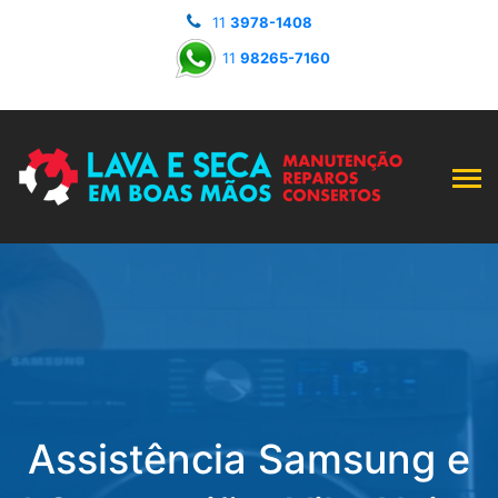
11
3978-1408
11
98265-7160
Assistência Samsung e