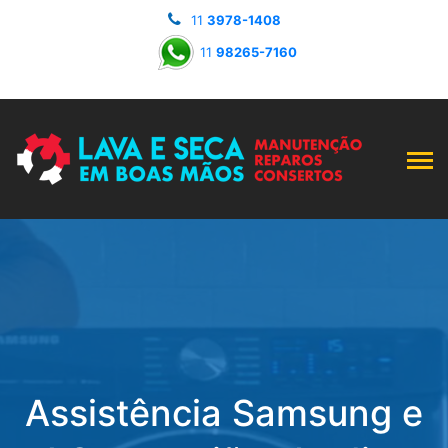
11
3978-1408
11
98265-7160
Assistência Samsung e